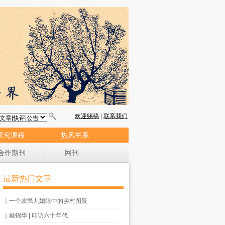
研究课程
热风书系
合作期刊
网刊
最新热门文章
｜一个农民儿媳眼中的乡村图景
｜戴锦华 | 叩访六十年代