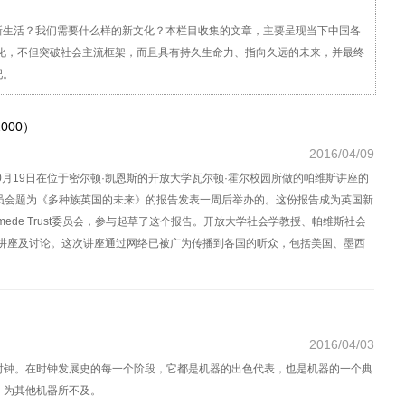
新生活？我们需要什么样的新文化？本栏目收集的文章，主要呈现当下中国各
文化，不但突破社会主流框架，而且具有持久生命力、指向久远的未来，并最终
吧。
000）
2016/04/09
10月19日在位于密尔顿·凯恩斯的开放大学瓦尔顿·霍尔校园所做的帕维斯讲座的
ust委员会题为《多种族英国的未来》的报告发表一周后举办的。这份报告成为英国新
mede Trust委员会，参与起草了这个报告。开放大学社会学教授、帕维斯社会
次讲座及讨论。这次讲座通过网络已被广为传播到各国的听众，包括美国、墨西
2016/04/03
时钟。在时钟发展史的每一个阶段，它都是机器的出色代表，也是机器的一个典
，为其他机器所不及。