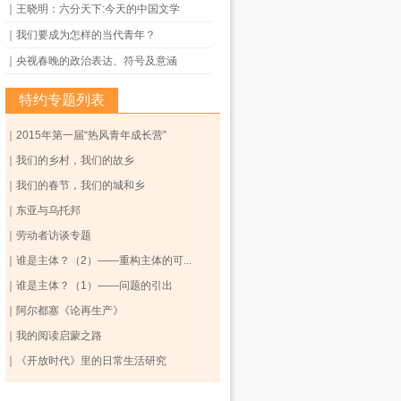
｜王晓明：六分天下:今天的中国文学
｜我们要成为怎样的当代青年？
｜央视春晚的政治表达、符号及意涵
特约专题列表
｜2015年第一届“热风青年成长营”
｜我们的乡村，我们的故乡
｜我们的春节，我们的城和乡
｜东亚与乌托邦
｜劳动者访谈专题
｜谁是主体？（2）——重构主体的可...
｜谁是主体？（1）——问题的引出
｜阿尔都塞《论再生产》
｜我的阅读启蒙之路
｜《开放时代》里的日常生活研究