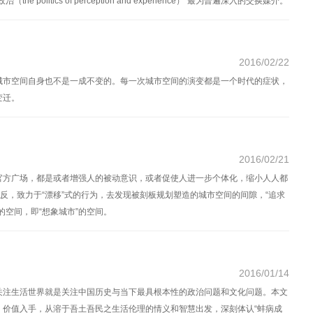
olitics of perception and experience）”最为普遍深入的交换媒介。
2016/02/22
城市空间自身也不是一成不变的。每一次城市空间的演变都是一个时代的症状，
变迁。
2016/02/21
官方广场，都是或者增强人的被动意识，或者促使人进一步个体化，缩小人人都
相反，致力于“漂移”式的行为，去发现被刻板规划塑造的城市空间的间隙，“追求
的空间，即“想象城市”的空间。
2016/01/14
关注生活世界就是关注中国历史与当下最具根本性的政治问题和文化问题。本文
、价值入手，从溶于吾土吾民之生活伦理的情义和智慧出发，深刻体认“蚌病成