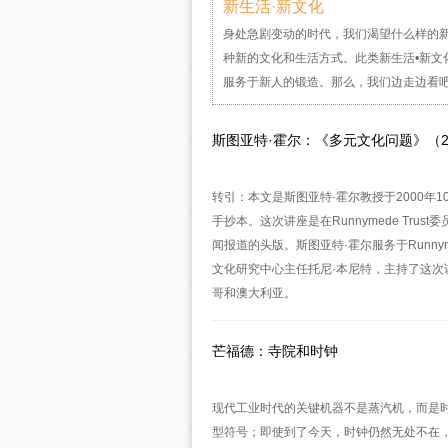
新生活·新文化
身处急剧变动的时代，我们渴望什么样的
种新的文化和生活方式。此类新生活•新
服务于新人的锻造。那么，我们边走边看
斯图亚特·霍尔：《多元文化问题》（2
转引：本文是斯图亚特·霍尔教授于2000年
手抄本。这次讲座是在Runnymede Tr
闻报道的头版。斯图亚特·霍尔服务于Runny
文化研究中心主任托尼·本尼特，主持了这
哥和澳大利亚。
芒福德：寺院和时钟
现代工业时代的关键机器不是蒸汽机，而是
型符号；即使到了今天，时钟仍然无处不在