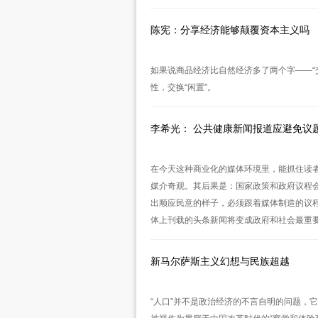
陈宪：分享经济能够颠覆资本主义吗
如果说商品经济比自然经济多了两个字——“
性，交换“闲置”。
李希光： 公共健康新闻报道应避免议
在今天这种商业化的媒体环境里，能抓住读者的新闻产
媒介奇观。其后果是：国家政策和政府议程
出顺应民意的样子，必须跟着媒体制造的议
体上刊载的头条新闻将变成政府和社会最重
新马尔萨斯主义幻想与民族超越
“人口”并不是政治经济的不言自明的问题，