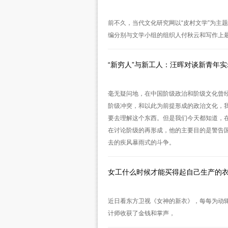
前不久，当代文化研究网以“皮村文学”为主
编分别与文学小组的组织人付秋云和写作上
“新穷人”与新工人：汪晖对谈新青年实
毫无疑问地，在中国阶级政治和阶级文化曾
阶级冲突，和以此为前提形成的政治文化，
要去理解这个东西。但是我们今天都知道，
在讨论阶级的再形成，他的主要目的是警告
去的疾风暴雨式的斗争。
女工什么时候才能买得起自己生产的
近日看东方卫视《女神的新衣》，每每为动
计师收获了金钱和掌声，