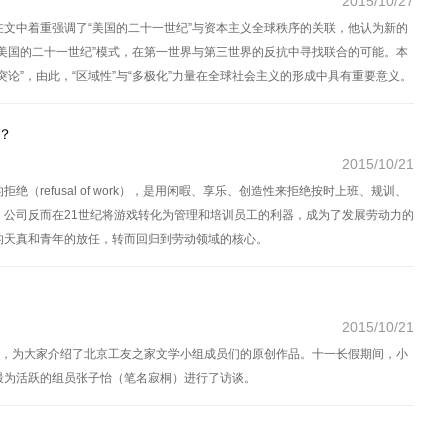
2015/10/27
文中着重强调了“美国的二十一世纪”与资本主义全球秩序的关联，他认为新的
美国的二十一世纪”模式，在第一世界与第三世界的反抗中寻找联合的可能。本
论”，由此，“区域性”与“多极化”力量在全球社会主义的形成中具有重要意义。
？
2015/10/21
（refusal of work），是用闲暇、享乐、创造性来拒绝按时上班、规训、
，公司反而在21世纪将游戏转化为管理和培训员工的利器，成为了发展劳动力的
的天真和青年的放任，转而回归到劳动领域的核心。
2015/10/21
题，为大家介绍了北京工友之家文学小组成员们的原创作品。十一长假期间，小
最为活跃的组员张子怡（笔名寂桐）进行了访谈。