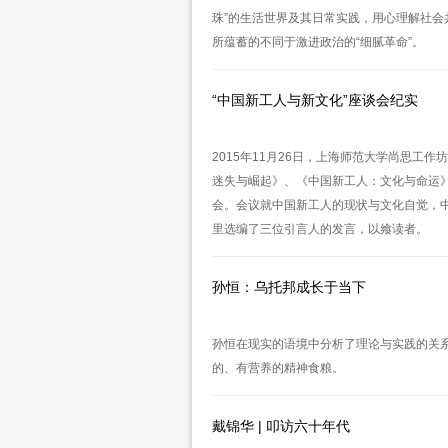
珠”的生活世界及其日常实践，用心理解社
所蕴蓄的不同于激进政治的“细腻革命”。
“中国新工人与新文化”座谈会纪实
2015年11月26日，上海师范大学尚思
迷失与崛起》、《中国新工人：文化与命运》
会。会议就中国新工人的现状与文化自觉，
里选编了三位引言人的发言，以飨读者。
孙恒：乌托邦成长于当下
孙恒在现实的语境中分析了理论与实践的关
的、有营养的精神食粮。
戴锦华 | 叩访六十年代