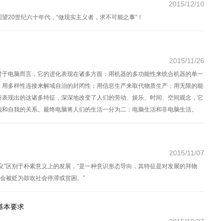
2015/12/10
望20世纪六十年代，“做现实主义者，求不可能之事”！
2015/11/26
对于电脑而言，它的进化表现在诸多方面：用机器的多功能性来统合机器的单一
；用多样性连接来解域自治的封闭性；用信息生产来取代物质生产；用无限的能
所表现出的这诸多特征，深深地改变了人们的劳动、娱乐、时间、空间观念，它
我和自我的关系。最终电脑将人们的生活一分为二：电脑生活和非电脑生活。
2015/11/07
义”区别于朴素意义上的发展，“是一种意识形态导向，其特征是对发展的拜物
就会被贬为鼓吹社会停滞或贫困。”
基本要求