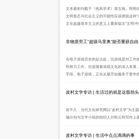
文本最初刊载于《热风学术》第五辑。阿明在
文明形态与社会主义的可能性应该摆脱这种“
文在超越资本主义的意义上重新提出“文明冲突
非物质劳工“超级马里奥”能否重获自由
在电子游戏历史的起点处，玩游戏是对工作的拒绝
和努力工作。但是随着游戏文化的深入发展
手段。电子游戏，正在从最开始服务于童年
皮村文学专访 | 生活过的就是这股劲头
前不久，当代文化研究网以“皮村文学”为主
编分别与文学小组的组织人付秋云和写作上
皮村文学专访 | 生活中点点滴滴的事