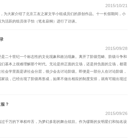
2015/10/21
题，为大家介绍了北京工友之家文学小组成员们的原创作品。十一长假期间，小
最为活跃的组员张子怡（笔名寂桐）进行了访谈。
录
2015/09/28
经是二十世纪一个标志性的文化现象和政治现象。离开了阶级范畴、阶级斗争和
我们基本上很难理解那个时代。无论是持正面的立场，还是持负面的立场，都需
在社会学里面是讲社会分层，很少会去讨论阶级。即便是一部分人在讨论阶级，
国家说，已经出现了阶级再形成，如果不做出相应的制度安排，就有可能出现过
衣服？
2015/09/26
辄过千万的下单权咋舌，为梦幻多彩的舞台炫目。作为缪斯的女明星们和知名设