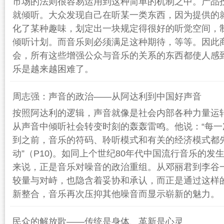
市场的法则很容易运用到这种简单的机制之中。产品
就倾听。大众发现自己在听某一类东西，因为提供的
化了某种趣味，划定出一块规定得很好的听觉空间，
倾听计划。而音乐则必须满足这种期待，等等。因此
会，所有这些增强公众与音乐的关系的东西都使人感
乐是越来越困难了。
周志强：声音的政治——从阿达利到中国好声音
按照阿达利的逻辑，声音就像是社会内部各种力量运转
从声音中倾听社会转变时刻的轰轰雷鸣。他说：“每
到之前，音乐的符码、聆听模式和有关的经济模式都
动”（P10)。如同上个世纪80年代中国流行音乐的
来说，正是音乐对噪音的政治重组。从邓丽君到李谷
较量与对峙，也隐含着妥协和承认，而正是通过这样
新整合，音乐再次压抑其他噪音而显示崭新的魅力。
民众的解放歌——传统是身体、革新是心灵