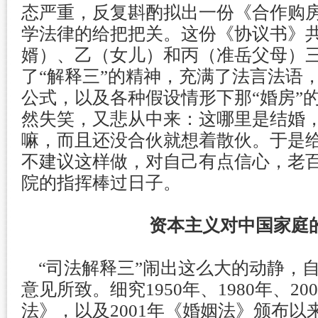
态严重，反复斟酌拟出一份《合作购
学法律的给把把关。这份《协议书》共
婿）、乙（女儿）和丙（准岳父母）
了“解释三”的精神，充满了法言法语
公式，以及各种假设情形下那“婚房”
然失笑，又悲从中来：这哪里是结婚
嘛，而且还没合伙就想着散伙。于是
不建议这样做，对自己有点信心，老
院的指挥棒过日子。
资本主义对中国家庭
“司法解释三”闹出这么大的动静，
意见所致。细究1950年、1980年、2
法》，以及2001年《婚姻法》颁布