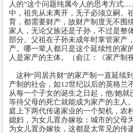
人的”这个问题纯属今人的思考方式…
中，祖先从未离开，无子必须立嗣。
育，都需要财产，故财产制度无不围绕
家人，无论父族还是子孙，不过是整
部分。父祖在子孙未成年时掌管家产
产。哪一辈人都只是这个延续性的家
人是家产的主体。（俞江：《家产制
这种“同居共财”的家产制一直延续
产制的社会，如12世纪以后的英格兰
从每一个子女的诞生之日起，他/她就
等待父母的死亡就能成为家产的主人
庭上下两代传递家业的一个契机，农
媳妇，为女儿置办嫁妆；城市的父母
为女儿置办嫁妆，这都是太常见的传