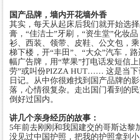
国产品牌，墙内开花墙外香
其实，每天从起床后我们就开始选择
膏，“佳洁士”牙刷，“资生堂”化妆
衫、西装、领带、皮鞋、公文包，乘 
梯下楼，开“丰田”、“大众”汽车，
幅广告牌，用“苹果”打电话发短信上
劳”或叫份PIZZA HUT…… 这是
日记。从中你很难找到国产品牌的影
落，心情很复杂。走出国门看到的民
倒好过国内。
讲几个亲身经历的故事：
5年前去刚刚和我国建交的哥斯达黎
没见过中国护照，把我的护照拿到小