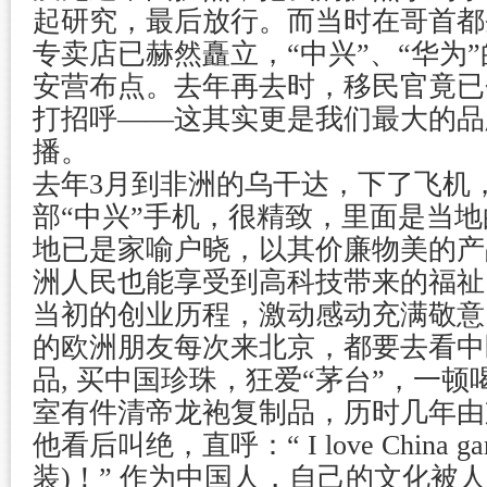
起研究，最后放行。而当时在哥首都
专卖店已赫然矗立，“中兴”、“华为
安营布点。去年再去时，移民官竟已
打招呼——这其实更是我们最大的品
播。
去年3月到非洲的乌干达，下了飞机
部“中兴”手机，很精致，里面是当地
地已是家喻户晓，以其价廉物美的产
洲人民也能享受到高科技带来的福祉
当初的创业历程，激动感动充满敬意
的欧洲朋友每次来北京，都要去看中
品, 买中国珍珠，狂爱“茅台”，一
室有件清帝龙袍复制品，历时几年由
他看后叫绝，直呼：“ I love China g
装)！” 作为中国人，自己的文化被