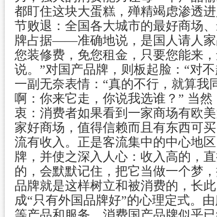
都盯住这块大蛋糕，殚精竭虑渗透进
节败退：全国各大城市的最好商场、
牌占据——准确地说，是国人请人家
您装修费，免您租金，只要您能来，
说。”对国产品牌，则板起脸：“对不
一副无奈表情：“真的不行，就算我
啊：你来它走，你说我选谁？” 当
衷：消费者如果看到一家商场有欧美
家好商场，值得信赖而且有东西可买
流有收入。正是客流集中的中心地区
牌，并使之深入人心：收入高的，直
的，会默默记住，把它当做一个梦，
品牌就是这样树立和被消费的，长此
成“只有外国品牌好”的心理定式。
等产品和服务，消费国产品牌似乎已