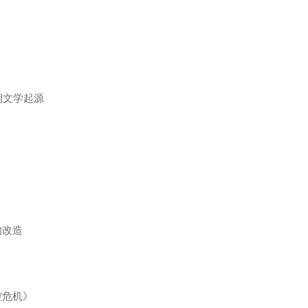
期文学起源
的改造
控危机》