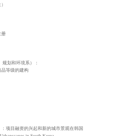
生）
注册
、规划和环境系）：
商品等级的建构
）：项目融资的兴起和新的城市景观在韩国
 Urbanscapes in South Korea