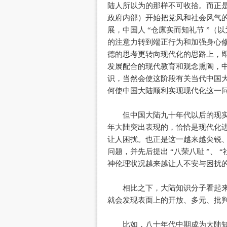
陆人所以为的那样不可收拾。而正是
政府内部）开始把党风和社会风气
展，中国人 “仓廪实而知礼节 ”
的注意力转到端正行为和加强身心修
德的思考更转向现代化的思路上，
发展配合的现代教育和观念熏陶，中
识，当然会使这阶段有关当代中国
何使中国大陆顺利实现现代化这一
但中国大陆九十年代以后的现实恰
年大陆突出表现的，恰恰是现代化进
让人困扰。也正是这一越来越尖锐
问题，并先后提出 “八荣八耻 ”、
神伦理状况越来越让人不安与困扰
相比之下，大陆知识分子看起来常
就会发现表面上的开放、多元、批
比如，八十年代中期成为大陆知识