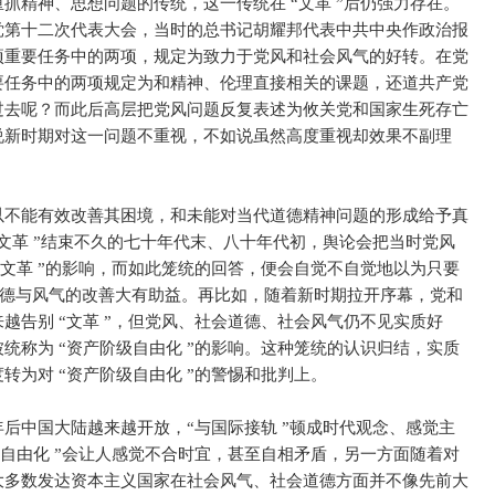
抓精神、思想问题的传统，这一传统在 “文革 ”后仍强力存在。
党第十二次代表大会，当时的总书记胡耀邦代表中共中央作政治报
项重要任务中的两项，规定为致力于党风和社会风气的好转。在党
要任务中的两项规定为和精神、伦理直接相关的课题，还道共产党
过去呢？而此后高层把党风问题反复表述为攸关党和国家生死存亡
说新时期对这一问题不重视，不如说虽然高度重视却效果不副理
能有效改善其困境，和未能对当代道德精神问题的形成给予真
文革 ”结束不久的七十年代末、八十年代初，舆论会把当时党风
“文革 ”的影响，而如此笼统的回答，便会自觉不自觉地以为只要
社会道德与风气的改善大有助益。再比如，随着新时期拉开序幕，党和
越告别 “文革 ”，但党风、社会道德、社会风气仍不见实质好
统称为 “资产阶级自由化 ”的影响。这种笼统的认识归结，实质
转为对 “资产阶级自由化 ”的警惕和批判上。
中国大陆越来越开放，“与国际接轨 ”顿成时代观念、感觉主
级自由化 ”会让人感觉不合时宜，甚至自相矛盾，另一方面随着对
大多数发达资本主义国家在社会风气、社会道德方面并不像先前大