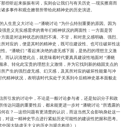
那些听起来振振有词，实则会让我们与有关历史 —现实擦肩而
来诸多事件和观念嬗替所带给此精神史的历史演进。
生意义大讨论 —“潘晓讨论 ”为什么特别重要的原因。因为
有较强意义充实感需求的青年们精神状况的两面性：一方面是苦
一方面是对这种状态的强烈不满、不甘，和对意义感明确、强烈、
性所对应的，便是其时的精神史，既可往建设性、也可往破坏性这
性。“潘晓们 ”看起来决绝的虚无感下面，是热烈的理想主义激
。而认识清楚此点，就意味着时代要真具建设性地面对 “潘晓
在顺承、转化此宝贵的理想主义激情，并为它找到新的稳固支点的
折所产生的强烈虚无感、幻灭感，及其所对应的破坏性能量与冲
的时代精神状况，表明该时代实处于关系到今后精神史基本面貌走
来信所引发的讨论中，不论是一般讨论参与者，还是知识分子和政
信所传达问题的重要性后，都未能更进一步对 “潘晓讨论 ”所透露的
遇何在？—这些问题有更清楚的认识，而这当然又会影响身处这一
们，对这一精神史节点进行紧贴历史可能性的建设性把握和思考。
当代中国大陆虚无主义的历史与观念构造》）