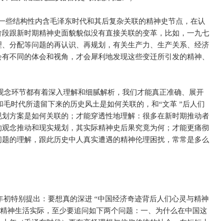
样一些结构性内含毛泽东时代和其后复杂关联的精神史节点，在认
阶段跟新时期精神史面貌貌似没有直接关联的变革，比如，一九七
理、分配等问题的再认识、再规划，有关生产力、生产关系、经济
会有不同的体会和视角，才会犀利地发现这些变迁所引发的精神、
念环节都有着深入理解和细腻解析，我们才能真正准确、展开
和毛时代所遗留下来的历史风土是如何关联的，和“文革 ”后人们
规划方案是如何关联的；才能穿透性地理解：很多在新时期推动者
的观念推动和现实规划，其实际精神史后果究竟为何；才能更痛彻
问题的理解，跟此历史中人真实遭遇的精神伦理困扰，常常是多么
初特别提出：要想真的深进 “中国经济奇迹背后人们心灵与精神
人精神生活实际，至少要追问如下两个问题：一、为什么在中国这