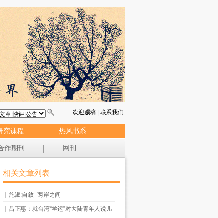
研究课程
热风书系
合作期刊
网刊
相关文章列表
｜施淑:自敘--两岸之间
｜吕正惠：就台湾“学运”对大陆青年人说几