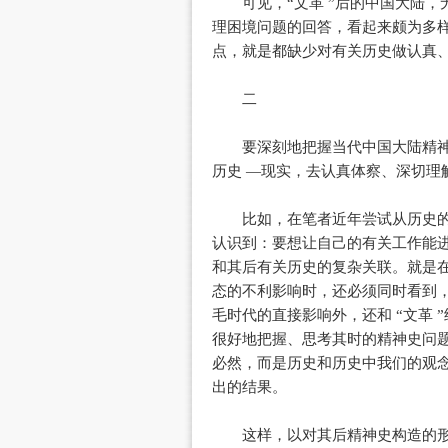
可见，“文革 ”后的中国大陆，
理困境问题的回答，看起来颇为多
点，就是都缺少对有关历史做认真
二
要深刻地把握当代中国大陆精神伦
历史 —现实，去认真体察、深切理
比如，在笔者近年尝试从历史的角
认识到：要想让自己的有关工作能
和其后有关历史的复杂关联。就是在
态的不利影响时，还必须同时看到，
毛时代的直接影响外，还和 “文革
很好地把握、思考其时的精神史问题
必然，而是历史和历史中我们的观
出的结果。
这样，以对其后精神史构造的形成具